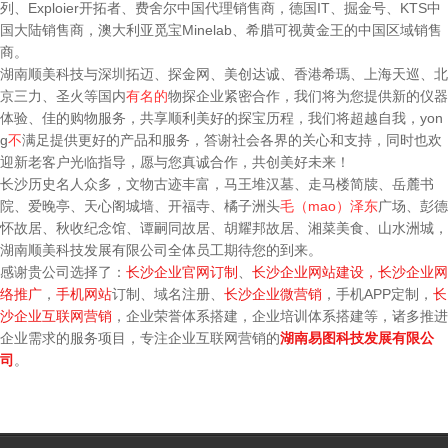
列、Exploier开拓者、费舍尔中国代理销售商，德国IT、掘金号、KTS中
国大陆销售商，澳大利亚觅宝Minelab、希腊可视黄金王的中国区域销售
商。
湖南顺美科技与深圳拓迈、探金网、美创达诚、香港希瑪、上海天巡、北
京三力、圣火等国内
有名的
物探企业紧密合作，我们将为您提供新的仪器
体验、佳的购物服务，共享顺利美好的探宝历程，我们将超越自我，yon
g
不
满足提供更好的产品和服务，答谢社会各界的关心和支持，同时也欢
迎新老客户光临指导，愿与您真诚合作，共创美好未来！
长沙历史名人众多，文物古迹丰富，马王堆汉墓、走马楼简牍、岳麓书
院、爱晚亭、天心阁城墙、开福寺、橘子洲头
毛（
mao
）泽东
广场、彭德
怀故居、秋收纪念馆、谭嗣同故居、胡耀邦故居、湘菜美食、山水洲城，
湖南顺美科技发展有限公司全体员工期待您的到来。
感谢贵公司选择了：
长沙企业官网订制
、
长沙企业网站建设，
长沙企业网
络推广
，
手机网站
订制、域名注册、
长沙企业微营销
，手机APP定制，
长
沙企业互联网营销
，企业荣誉体系搭建，企业培训体系搭建等，诸多推进
企业需求的服务项目，专注企业互联网营销的
湖南易图科技发展有限公
司
。