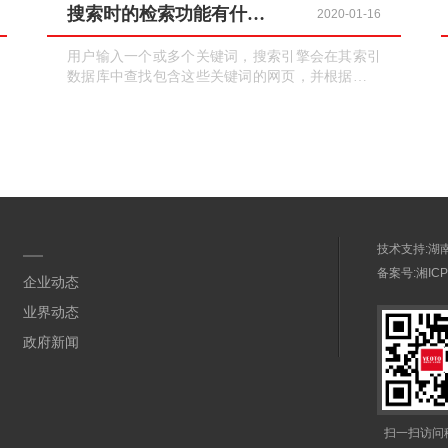
搜索时的检索功能有什么作用？
2020-01-16
用户输入一个或多个关键词，搜索引擎会在其索引
数据库中查找包含这些关键词的网页，并根据相关
性和其他因素对搜索结果进行排序，然后将相关的
网页呈现给用户。例如，用户输入“智能手机评
测”，搜索引擎会返回与智能手机评测相关的网页。
技术支持:
湖
备案号:
湘ICP
企业动态
业界动态
政府新闻
扫一扫访问