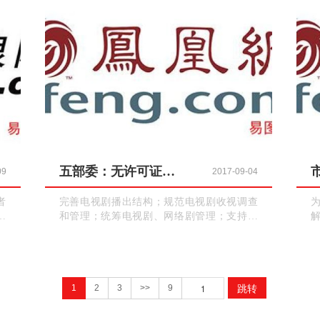
受法律保护。
五部委：无许可证电视剧和网剧均不得上网播放
09
2017-09-04
者
完善电视剧播出结构；规范电视剧收视调查
负
和管理；统筹电视剧、网络剧管理；支持优
协
秀电视剧“走出去”；加强电视剧人才培养；保
发
障电视剧从业人员社会保障权益；明确新的
文艺群体职称评审渠道；加强电视剧宣传评
介；完善支持电视剧发展的财政投入机制；
跳转
引导规范社会资本支持电视剧繁荣发展；加
训
1
2
3
>>
9
强组织领导。