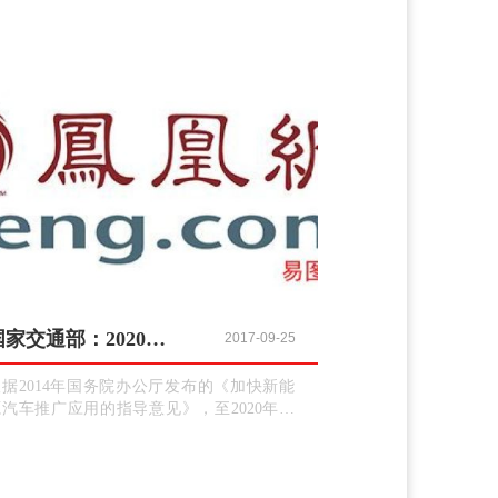
召开的全国公安厅局长会议上，公安部党委-
书记、部长赵克志指出，防范化解金融风
险，事关国家安全、发展全局，人民群众财
产安全。按照中央经济工作会议要求，公安
机关将深入开展打击非法集-资、网络传-销等
涉众型经济犯罪专项行动，严防经济金融风
险向社会稳定领域传导。
国家交通部：2020年交通运输业新能源汽车目标增至60万辆
2017-09-25
根据2014年国务院办公厅发布的《加快新能
源汽车推广应用的指导意见》，至2020年，
新能源汽车在交通运输行业的应用初具规
模，在城市公交、出租汽车和城市物流配送
等领域的总量达到30万辆；新能源汽车配套
服务设施基本完备，新能源汽车运营效率和