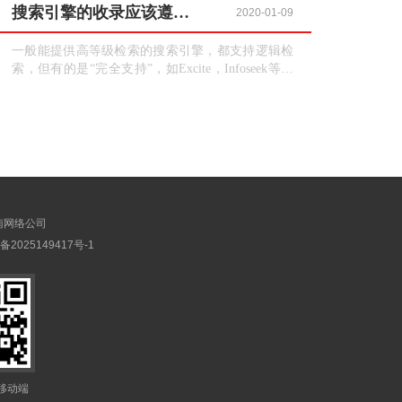
搜索引擎的收录应该遵循哪些逻辑？
2020-01-09
一般能提供高等级检索的搜索引擎，都支持逻辑检
索，但有的是“完全支持”，如Excite，Infoseek等；
有的则是“部分支持”，如Yahoo就只支
持“AND”和“OR”；有的在其高等级检索中“完全支
持”而在其简单检索中则“部分支持”，如HotBot，
Lycos等。中文搜索引擎一般不直接支
持“AND”，“OR”和“NO”而是通过使用特殊的操作
符如“+”，“—”，“|”，“！”等来达到同样的目的...
南网络公司
备2025149417号-1
移动端