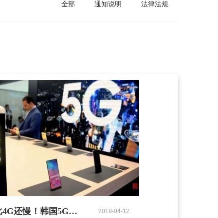
全部
通知说明
法律法规
比4G还慢！韩国5G街头测试：走几步就瘫痪
2019-04-12