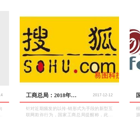
工商总局：2018年警惕新型互联网欺诈行为！！
14
2017-12-12
向
针对近期频发的以传-销形式为手段的新型互
做
联网欺诈行为，国家工商总局提醒称，此类
通
活动可能涉嫌以传-销为手段和形式，本质上
整
实施非法集-资、擅自从事金融业务活动、诈-
求
骗等违法犯罪行为，参与者的权益存在巨大
机
风险，而参与传-销也属违法行为，其权益不