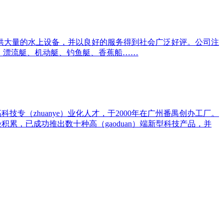
供大量的水上设备，并以良好的服务得到社会广泛好评。公司注
，漂流艇、机动艇、钓鱼艇、香蕉船……
集高科技专（zhuanye）业化人才，于2000年在广州番禺创办工厂。
累，已成功推出数十种高（gaoduan）端新型科技产品，并