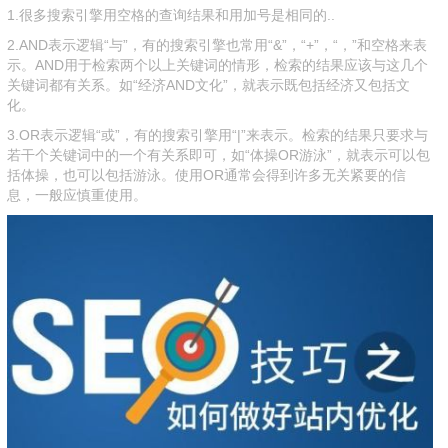
1.很多搜索引擎用空格的查询结果和用加号是相同的..
2.AND表示逻辑“与”，有的搜索引擎也常用“&”，“+”，“，”和空格来表
示。AND用于检索两个以上关键词的情形，检索的结果应该与这几个
关键词都有关系。如“经济AND文化”，就表示既包括经济又包括文
化。
3.OR表示逻辑“或”，有的搜索引擎用“|”来表示。检索的结果只要求与
若干个关键词中的一个有关系即可，如“体操OR游泳”，就表示可以包
括体操，也可以包括游泳。使用OR通常会得到许多无关紧要的信
息，一般应慎重使用。