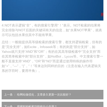
4.NOT表示逻辑“非”，有的搜索引擎用“！”表示。NOT检索的结果将
完全排除与NOT后面的关键词有关的信息，如“水果NOT苹果”，就表
示可以包括水果但其中不能有苹果。
总结：一般能提供高等级检索的搜索引擎，都支持逻辑检索，但有的
是“完全支持”，如Excite，Infoseek等；有的则是“部分支持”，如
Yahoo就只支持“AND”和“OR”；有的在其高等级检索中“完全支持”而
在其简单检索中则“部分支持”，如HotBot，Lycos等。中文搜索引擎一
般不直接支持“AND”，“OR”和“NO”而是通过使用特殊的操作符
如“+”，“—”，“|”，“！”等来达到同样的目的（注意在输入代表逻辑关
系的字符时，要用半角）。
上一条 ：
给网站做优化，文章多久更新一次比较好？
下一条 ：
搜索时的检索功能有什么作用？