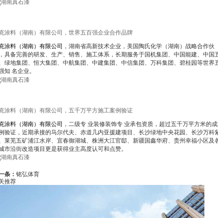
克涂料（湖南
）
有限公司
，世界五百强企业合作品牌
克涂料（湖南）有限公司
，湖南省高新技术企业，美国陶氏化学（湖南）战略合作伙
，具备完善的研发、生产、销售、施工体系，长期服务于国机集团、中国能建、中国
、绿地集团、恒大集团、中航集团、中建集团、中信集团、万科集团、碧桂园等世界
强知 名企业。
克涂料（湖南
）
有限公司
，五千万平方施工案例验证
克涂料（湖南）有限公司
，二级
专 业装修装饰专 业承
包资质，超过五千万平方米的成
例验证，近期承接的马尔代夫、赤道几内亚援建项目、长沙绿地中央花园、长沙万科
、莱芜五矿浦江水岸、宜春御湖城、株洲大江官邸、新疆国鑫华府、贵州幸福小区及
城市沿街改造项目更是获得业主高度认可和点赞。
一条：
铭弘体育
关推荐
更多>>