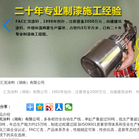
汇克涂料（湖南）有限公司
汇克涂料（湖南）有限公司，1992年创办，注册资金2000万元，自建建筑涂
留言咨询
更多信息
立刻购买
分享：
品介绍
克涂料（湖南）有限公司
，多条程控全自动生产线，单缸产量超过50吨，批次产量超
50吨，年总生产能力约15万吨，制造过程通过
国 际IS
O9001质量管理体系和安全生产
化三级企业认证。FAC汇克，产品体系齐全，性能稳定可靠，性价比高，是新常态经
境下的实在选择。