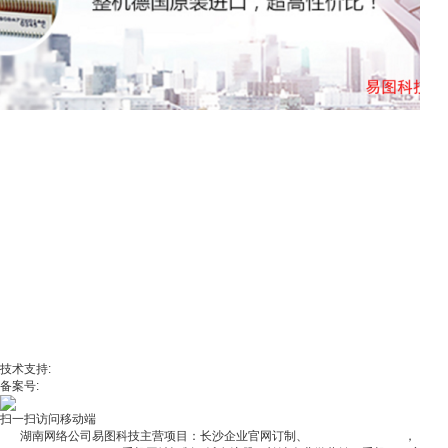
腾彩喷码机
腾彩机械设备有限公司坐落于风景秀丽，交通便捷的长沙市雨花区湘府东路，是一家
喷码标识设备(小字符喷码机、大字符喷码机，高解析喷码机，激光喷码机)和包装行业
设备销售和维修的高科技企业。
生物能源
环保工程
生产制造类
生活服务类
机械设备类
化工行业
建筑建材
钢铁贸易
企业动态
业界动态
政府新闻
技术支持:
湖南网络公司
备案号:
湘ICP备2025149417号-1
扫一扫访问移动端
湖南网络公司易图科技主营项目：长沙企业官网订制、
长沙企业网站建设
，
长