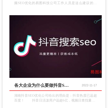
频SEO优化的易图科技公司工作人员是这么建议的：
首先，订个小方针，咱们把关键词优化到抖音查找
成果前十位。 然后，咱们需求再明确抖音渠道查找
引擎的算法：
各大企业为什么要做抖音SEO？
2022-11-17
湖南抖音SEO优化公司给出的理由是：抖音热度已远超
百度！ 抖音日活泼用户远超6亿，视频日查找量超4
亿，任何网络渠道或推行非常大的价值体现和利润来源