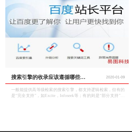
搜索引擎的收录应该遵循哪些逻辑？
2020-01-09
一般能提供高等级检索的搜索引擎，都支持逻辑检索，但有的
是“完全支持”，如Excite，Infoseek等；有的则是“部分支持”，
如Yahoo就只支持“AND”和“OR”；有的在其高等级检索中“完全
支持”而在其简单检索中则“部分支持”，如HotBot，Lycos等。
中文搜索引擎一般不直接支持“AND”，“OR”和“NO”而是通过使
用特殊的操作符如“+”，“—”，“|”，“！”等来达到同样的目的...